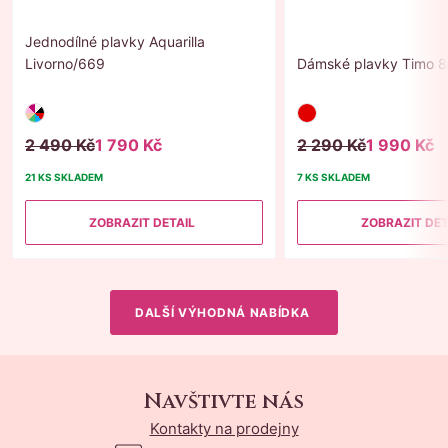
Jednodílné plavky Aquarilla
Livorno/669
Dámské plavky Timo 
2 490 Kč
1 790 Kč
2 290 Kč
1 990 Kč
21 KS SKLADEM
7 KS SKLADEM
ZOBRAZIT DETAIL
ZOBRAZIT DET
DALŠÍ VÝHODNÁ NABÍDKA
Navštivte nás
Kontakty na prodejny