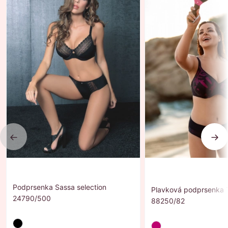
Previous
Nex
Podprsenka Sassa selection
Plavková podprsenka T
24790/500
88250/82