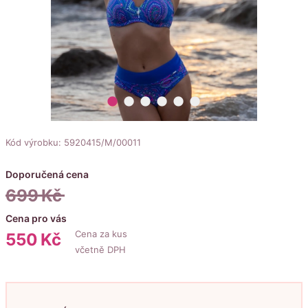
lens
lens
lens
lens
lens
lens
Kód výrobku: 5920415/M/00011
Doporučená cena
699
Kč
Cena pro vás
Cena za kus
550
Kč
včetně DPH