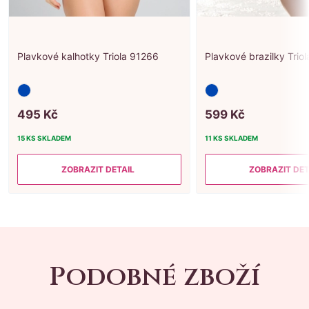
Plavkové kalhotky Triola 91266
Plavkové brazilky Trio
495
Kč
599
Kč
15 KS
SKLADEM
11 KS
SKLADEM
ZOBRAZIT DETAIL
ZOBRAZIT DET
Podobné zboží