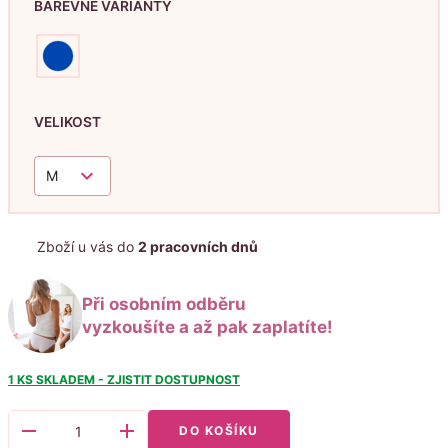
BAREVNÉ VARIANTY
VELIKOST
keyboard_arrow_down
M
Zboží u vás do
2 pracovních dnů
Při osobním odběru
vyzkoušíte a až pak zaplatíte!
1 KS
SKLADEM - ZJISTIT DOSTUPNOST
remove
add
DO KOŠÍKU