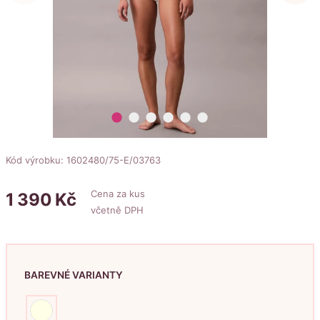
lens
lens
lens
lens
lens
lens
Kód výrobku: 1602480/75-E/03763
Cena za kus
1
390
Kč
včetně DPH
BAREVNÉ VARIANTY