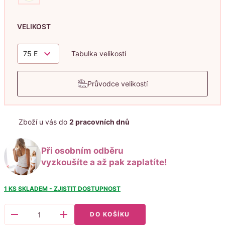
VELIKOST
keyboard_arrow_down
75 E
Tabulka velikostí
Průvodce velikostí
Zboží u vás do
2 pracovních dnů
Při osobním odběru
vyzkoušíte a až pak zaplatíte!
1 KS
SKLADEM - ZJISTIT DOSTUPNOST
remove
add
DO KOŠÍKU