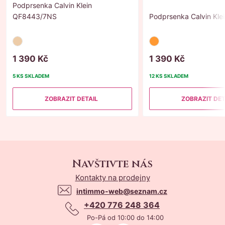
Podprsenka Calvin Klein
QF8443/7NS
Podprsenka Calvin Kl
1
390
Kč
1
390
Kč
5 KS
SKLADEM
12 KS
SKLADEM
ZOBRAZIT DETAIL
ZOBRAZIT DET
Navštivte nás
Kontakty na prodejny
intimmo-web@seznam.cz
+420 776 248 364
Po-Pá od 10:00 do 14:00