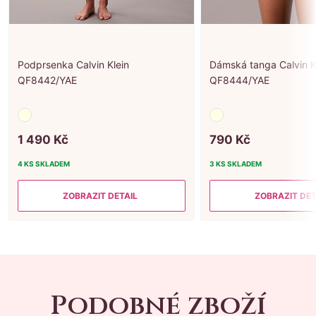
Podprsenka Calvin Klein
Dámská tanga Calvin K
QF8442/YAE
QF8444/YAE
1
490
Kč
790
Kč
4 KS
SKLADEM
3 KS
SKLADEM
ZOBRAZIT DETAIL
ZOBRAZIT DET
Podobné zboží