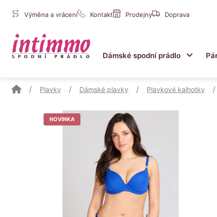
Výměna a vrácení
Kontakt
Prodejny
Doprava
Intimmo
Dámské spodní prádlo
Pá
Submen
/
/
/
/
Plavky
Dámské plavky
Plavkové kalhotky
NOVINKA