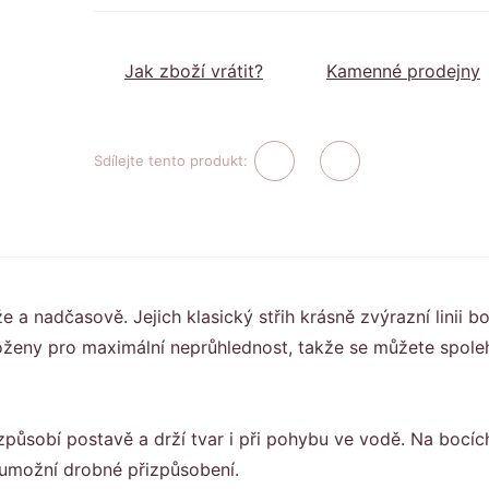
Jak zboží vrátit?
Kamenné prodejny
Sdílejte tento produkt:
a nadčasově. Jejich klasický střih krásně zvýrazní linii b
odloženy pro maximální neprůhlednost, takže se můžete spol
působí postavě a drží tvar i při pohybu ve vodě. Na bocíc
 umožní drobné přizpůsobení.