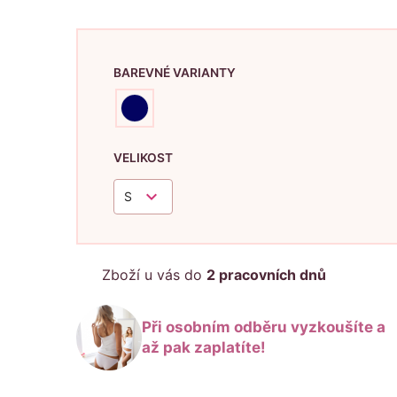
BAREVNÉ VARIANTY
VELIKOST
keyboard_arrow_down
S
Zboží u vás do
2 pracovních dnů
Při osobním odběru vyzkoušíte a
až pak zaplatíte!