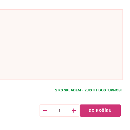
2 KS
SKLADEM - ZJISTIT DOSTUPNOST
remove
add
DO KOŠÍKU