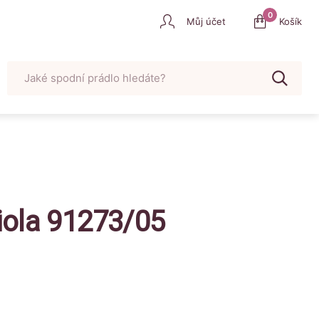
0
Můj účet
Košík
Vyhledat
u
iola 91273/05