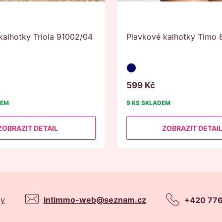
kalhotky Triola 91002/04
Plavkové kalhotky Timo 
599
Kč
DEM
9 KS
SKLADEM
ZOBRAZIT DETAIL
ZOBRAZIT DETAI
ny
intimmo-web@seznam.cz
+420 776