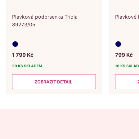
Plavková podprsenka Triola
Plavkové 
89273/05
1
799
Kč
799
Kč
29 KS
SKLADEM
16 KS
SKLA
ZOBRAZIT DETAIL