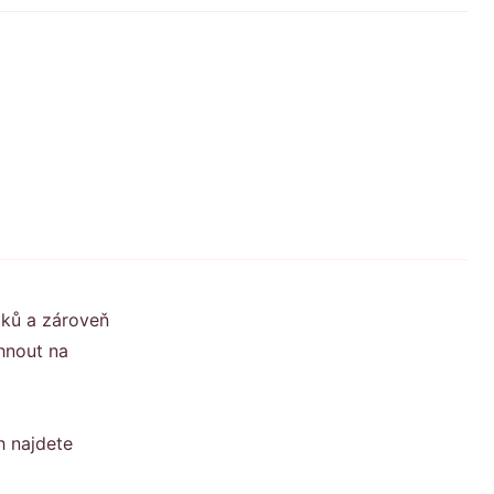
oků a zároveň
ehnout na
h najdete