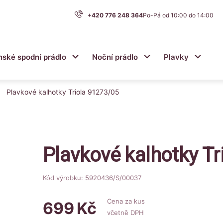
+420 776 248 364
Po-Pá od 10:00 do 14:00
nské spodní prádlo
Noční prádlo
Plavky
u
Submenu
Submenu
Submen
Plavkové kalhotky Triola 91273/05
Plavkové kalhotky Tr
Kód výrobku: 5920436/S/00037
Cena za kus
699
Kč
včetně DPH