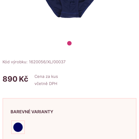
lens
Kód výrobku: 1620056/XL/00037
Cena za kus
890
Kč
včetně DPH
BAREVNÉ VARIANTY