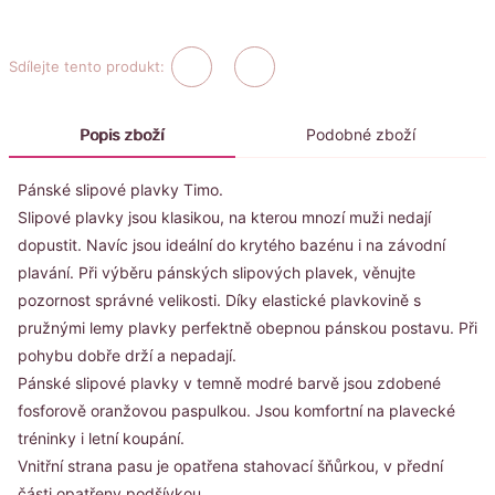
Sdílejte tento produkt:
Popis zboží
Podobné zboží
Pánské slipové plavky Timo.
Slipové plavky jsou klasikou, na kterou mnozí muži nedají
dopustit. Navíc jsou ideální do krytého bazénu i na závodní
plavání. Při výběru pánských slipových plavek, věnujte
pozornost správné velikosti. Díky elastické plavkovině s
pružnými lemy plavky perfektně obepnou pánskou postavu. Při
pohybu dobře drží a nepadají.
Pánské slipové plavky v temně modré barvě jsou zdobené
fosforově oranžovou paspulkou. Jsou komfortní na plavecké
tréninky i letní koupání.
Vnitřní strana pasu je opatřena stahovací šňůrkou, v přední
části opatřeny podšívkou.