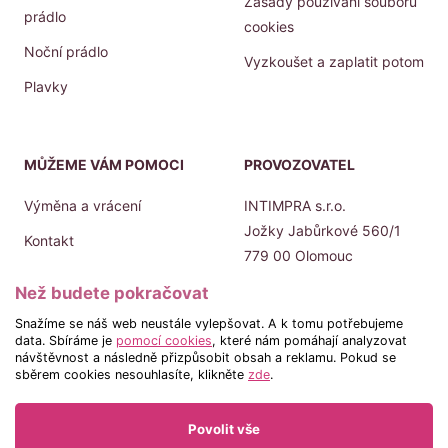
Zásady použivání souborů
prádlo
cookies
Noční prádlo
Vyzkoušet a zaplatit potom
Plavky
MŮŽEME VÁM POMOCI
PROVOZOVATEL
Výměna a vrácení
INTIMPRA s.r.o.
Jožky Jabůrkové 560/1
Kontakt
779 00 Olomouc
Prodejny
IČO: 019 45 432
Než budete pokračovat
Doprava a platba
DIČ: CZ 019 45 432
Snažíme se náš web neustále vylepšovat. A k tomu potřebujeme
data. Sbíráme je
pomocí cookies
, které nám pomáhají analyzovat
návštěvnost a následně přizpůsobit obsah a reklamu. Pokud se
sběrem cookies nesouhlasíte, klikněte
zde
.
Povolit vše