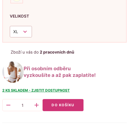
VELIKOST
keyboard_arrow_down
XL
Zboží u vás do
2 pracovních dnů
Při osobním odběru
vyzkoušíte a až pak zaplatíte!
2 KS
SKLADEM - ZJISTIT DOSTUPNOST
remove
add
DO KOŠÍKU