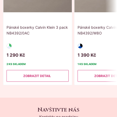
Pánské boxerky Calvin Klein 3 pack
Pánské boxerky Calvin
NB4392/0AC
NB4392/W8O
1
290
Kč
1
390
Kč
2 KS
SKLADEM
1 KS
SKLADEM
ZOBRAZIT DETAIL
ZOBRAZIT DET
Navštivte nás
Kontakty na prodejny