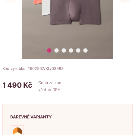
lens
lens
lens
lens
lens
lens
Kód výrobku: 1602507/XL/03983
Cena za kus
1
490
Kč
včetně DPH
BAREVNÉ VARIANTY