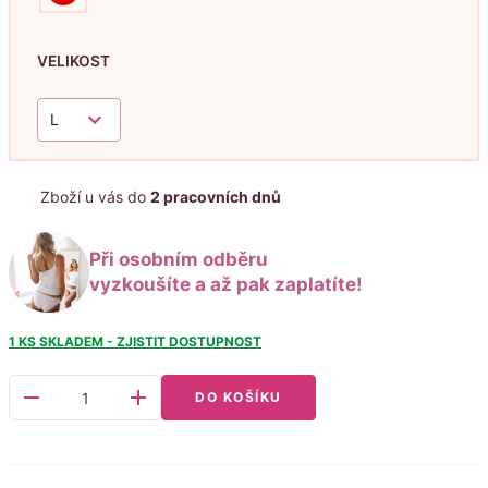
VELIKOST
keyboard_arrow_down
L
Zboží u vás do
2 pracovních dnů
Při osobním odběru
vyzkoušíte a až pak zaplatíte!
1 KS
SKLADEM - ZJISTIT DOSTUPNOST
remove
add
DO KOŠÍKU