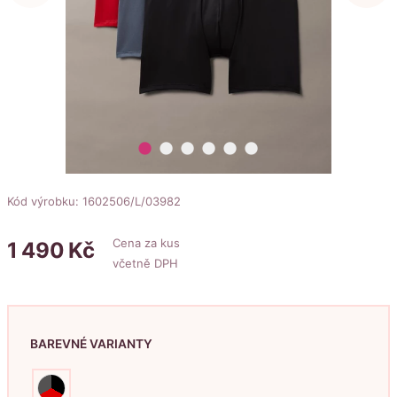
lens
lens
lens
lens
lens
lens
Kód výrobku: 1602506/L/03982
Cena za kus
1
490
Kč
včetně DPH
BAREVNÉ VARIANTY