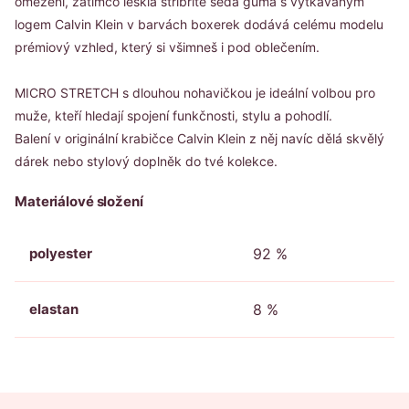
omezení, zatímco lesklá stříbřitě šedá guma s vytkávaným
logem Calvin Klein v barvách boxerek dodává celému modelu
prémiový vzhled, který si všimneš i pod oblečením.
MICRO STRETCH s dlouhou nohavičkou je ideální volbou pro
muže, kteří hledají spojení funkčnosti, stylu a pohodlí.
Balení v originální krabičce Calvin Klein z něj navíc dělá skvělý
dárek nebo stylový doplněk do tvé kolekce.
Materiálové složení
polyester
92 %
elastan
8 %