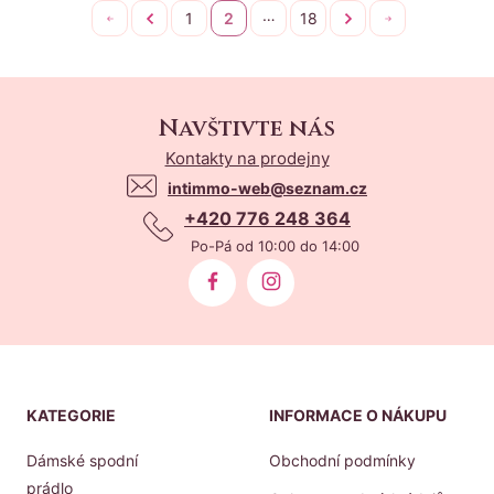
…
1
2
18
Na
Předchozí
Následující
Na
začátek
konec
Navštivte nás
Kontakty na prodejny
intimmo-web@seznam.cz
+420 776 248 364
Po-Pá od 10:00 do 14:00
KATEGORIE
INFORMACE O NÁKUPU
Dámské spodní
Obchodní podmínky
prádlo