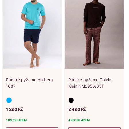
Pánské pyžamo Hotberg
Pánské pyžamo Calvin
1687
Klein NM2956/33F
1
290
Kč
2
490
Kč
1 KS
SKLADEM
4 KS
SKLADEM