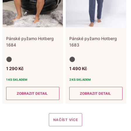
Pánské pyžamo Hotberg
Pánské pyžamo Hotberg
1684
1683
1
290
Kč
1
490
Kč
1 KS
SKLADEM
2 KS
SKLADEM
ZOBRAZIT DETAIL
ZOBRAZIT DETAIL
NAČÍST VÍCE