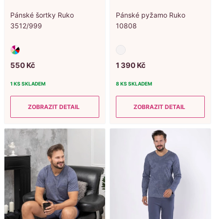
Pánské šortky Ruko
Pánské pyžamo Ruko
3512/999
10808
550
Kč
1
390
Kč
1 KS
SKLADEM
8 KS
SKLADEM
ZOBRAZIT DETAIL
ZOBRAZIT DETAIL