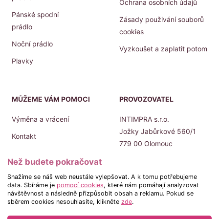
Ochrana osobních údajů
Pánské spodní
Zásady použivání souborů
prádlo
cookies
Noční prádlo
Vyzkoušet a zaplatit potom
Plavky
MŮŽEME VÁM POMOCI
PROVOZOVATEL
Výměna a vrácení
INTIMPRA s.r.o.
Jožky Jabůrkové 560/1
Kontakt
779 00 Olomouc
Prodejny
IČO: 019 45 432
Než budete pokračovat
Doprava a platba
DIČ: CZ 019 45 432
Snažíme se náš web neustále vylepšovat. A k tomu potřebujeme
data. Sbíráme je
pomocí cookies
, které nám pomáhají analyzovat
návštěvnost a následně přizpůsobit obsah a reklamu. Pokud se
sběrem cookies nesouhlasíte, klikněte
zde
.