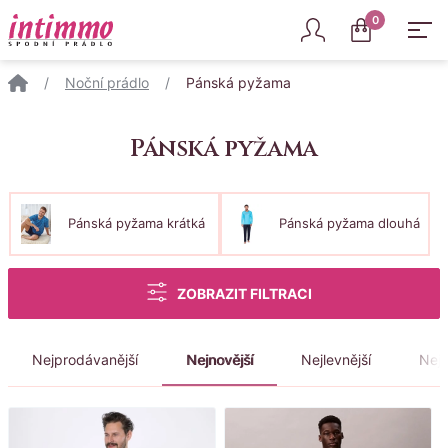
Intimmo
0
/
Noční prádlo
/
Pánská pyžama
Pánská pyžama
Kategorie
Pánská pyžama krátká
Pánská pyžama dlouhá
ZOBRAZIT FILTRACI
Nejprodávanější
Nejnovější
Nejlevnější
Nejd