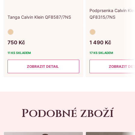
Podprsenka Calvin Kle
Tanga Calvin Klein QF8587/7NS
QF8315/7NS
750
Kč
1
490
Kč
11 KS
SKLADEM
17 KS
SKLADEM
ZOBRAZIT DETAIL
ZOBRAZIT DET
Podobné zboží