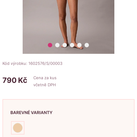
lens
lens
lens
lens
lens
lens
Kód výrobku: 1602576/S/00003
Cena za kus
790
Kč
včetně DPH
BAREVNÉ VARIANTY