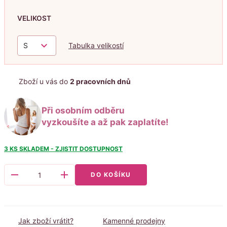
VELIKOST
keyboard_arrow_down
S
Tabulka velikostí
Zboží u vás do
2 pracovních dnů
Při osobním odběru
vyzkoušíte a až pak zaplatíte!
3 KS
SKLADEM - ZJISTIT DOSTUPNOST
remove
add
DO KOŠÍKU
Jak zboží vrátit?
Kamenné prodejny