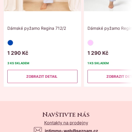
Dámské pyžamo Regina 712/2
Dámské pyžamo Regin
1
290
Kč
1
290
Kč
3 KS
SKLADEM
1 KS
SKLADEM
ZOBRAZIT DETAIL
ZOBRAZIT DET
Navštivte nás
Kontakty na prodejny
intimmo-web@seznam.cz