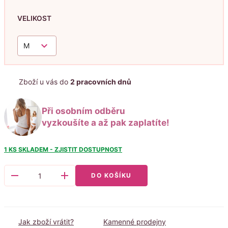
VELIKOST
keyboard_arrow_down
M
Zboží u vás do
2 pracovních dnů
Při osobním odběru
vyzkoušíte a až pak zaplatíte!
1 KS
SKLADEM - ZJISTIT DOSTUPNOST
remove
add
DO KOŠÍKU
Jak zboží vrátit?
Kamenné prodejny