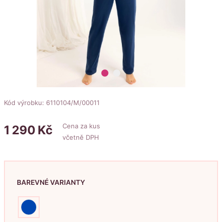
lens
lens
Kód výrobku: 6110104/M/00011
Cena za kus
1
290
Kč
včetně DPH
BAREVNÉ VARIANTY