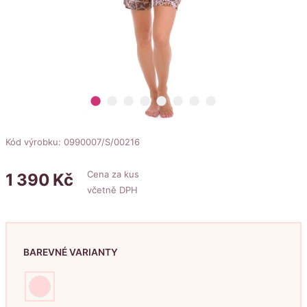
lens
lens
lens
lens
lens
lens
lens
lens
Kód výrobku: 0990007/S/00216
Cena za kus
1
390
Kč
včetně DPH
BAREVNÉ VARIANTY