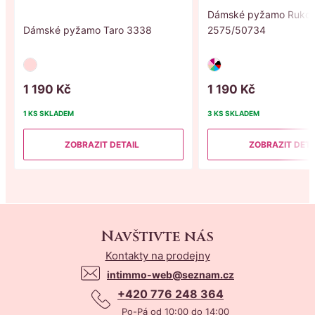
Dámské pyžamo Ruko
Dámské pyžamo Taro 3338
2575/50734
1
190
Kč
1
190
Kč
1 KS
SKLADEM
3 KS
SKLADEM
ZOBRAZIT DETAIL
ZOBRAZIT DETA
Navštivte nás
Kontakty na prodejny
intimmo-web@seznam.cz
+420 776 248 364
Po-Pá od 10:00 do 14:00