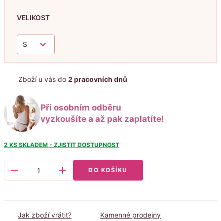
VELIKOST
keyboard_arrow_down
S
Zboží u vás do
2 pracovních dnů
Při osobním odběru
vyzkoušíte a až pak zaplatíte!
2 KS
SKLADEM - ZJISTIT DOSTUPNOST
remove
add
DO KOŠÍKU
Jak zboží vrátit?
Kamenné prodejny