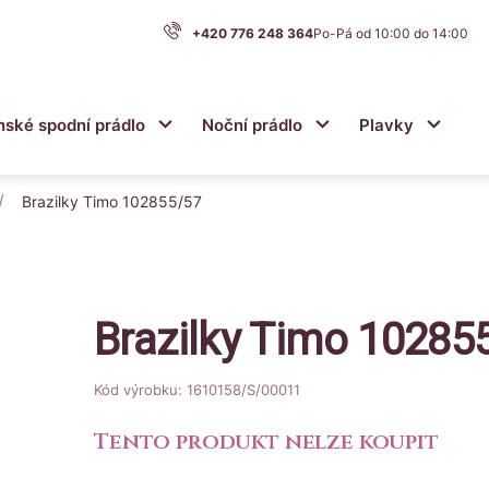
+420 776 248 364
Po-Pá od 10:00 do 14:00
nské spodní prádlo
Noční prádlo
Plavky
u
Submenu
Submenu
Submen
/
Brazilky Timo 102855/57
Brazilky Timo 10285
Kód výrobku: 1610158/S/00011
Tento produkt nelze koupit