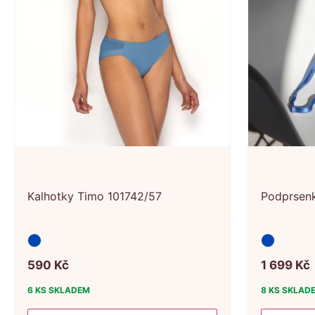
Kalhotky Timo 101742/57
Podprsen
590
Kč
1
699
Kč
6 KS
SKLADEM
8 KS
SKLAD