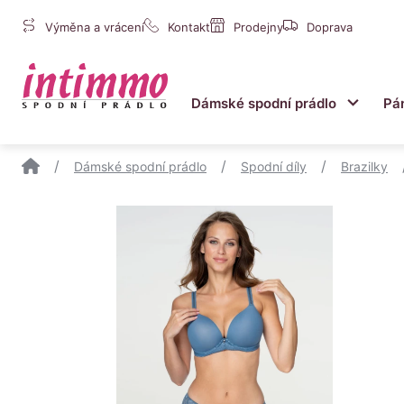
Výměna a vrácení
Kontakt
Prodejny
Doprava
Intimmo
Dámské spodní prádlo
Pá
Submen
/
/
/
Dámské spodní prádlo
Spodní díly
Brazilky