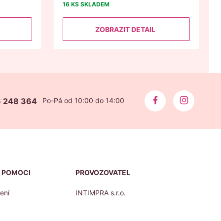
16 KS
SKLADEM
ZOBRAZIT DETAIL
 248 364
Po-Pá od 10:00 do 14:00
 POMOCI
PROVOZOVATEL
ení
INTIMPRA s.r.o.
Jožky Jabůrkové 560/1
779 00 Olomouc