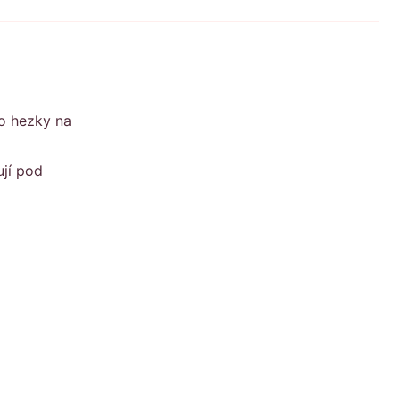
to hezky na
ují pod