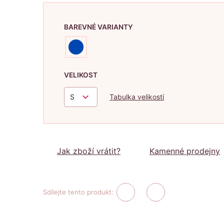
BAREVNÉ VARIANTY
VELIKOST
keyboard_arrow_down
S
Tabulka velikostí
Jak zboží vrátit?
Kamenné prodejny
Sdílejte tento produkt: