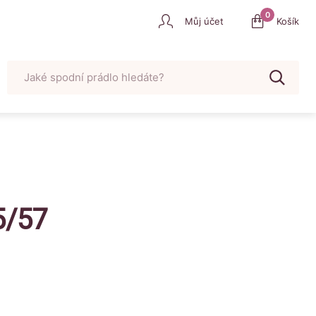
0
Můj účet
Košík
Vyhledat
u
5/57