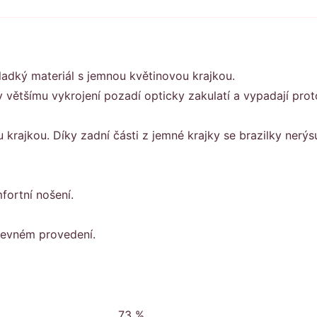
adký materiál s jemnou květinovou krajkou.
 většímu vykrojení pozadí opticky zakulatí a vypadají pro
 krajkou. Díky zadní části z jemné krajky se brazilky nerýs
fortní nošení.
evném provedení.
73 %