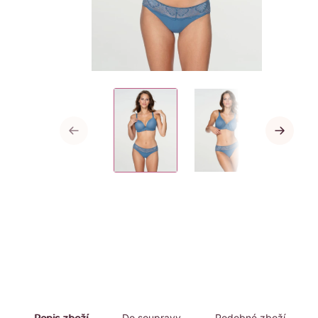
Popis zboží
Do soupravy
Podobné zboží